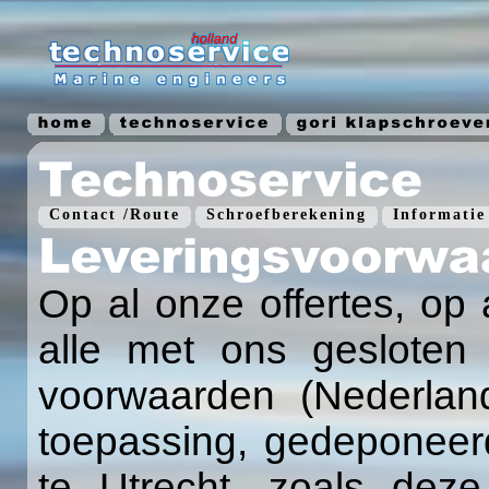
.
.
.
.
.
Contact /Route
.
Schroefberekening
.
Informatie
Op al onze offertes, op
alle met ons gesloten
voorwaarden (Nederlan
toepassing, gedeponeerd
te Utrecht, zoals deze 